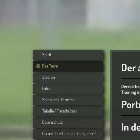
Spirit
Der 
Das Team
Stadion
Derzeit h
Fotos
Training i
Spielplan/ Termine
Port
Tabelle/ Torschützen
Datenschutz
In d
Du möchtest bei uns mitspielen?