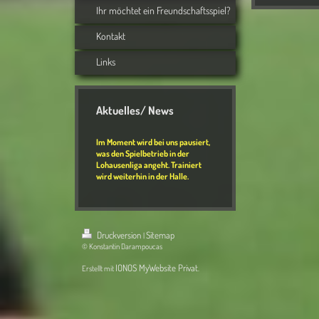
Ihr möchtet ein Freundschaftsspiel?
Kontakt
Links
Aktuelles/ News
Im Moment wird bei uns pausiert,
was den Spielbetrieb in der
Lohausenliga angeht. Trainiert
wird weiterhin in der Halle.
Druckversion
Sitemap
|
© Konstantin Darampoucas
IONOS MyWebsite Privat
Erstellt mit
.