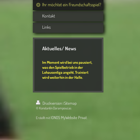
Ihr möchtet ein Freundschaftsspiel?
Kontakt
Links
Aktuelles/ News
Im Moment wird bei uns pausiert,
was den Spielbetrieb in der
Lohausenliga angeht. Trainiert
wird weiterhin in der Halle.
Druckversion
Sitemap
|
© Konstantin Darampoucas
IONOS MyWebsite Privat
Erstellt mit
.